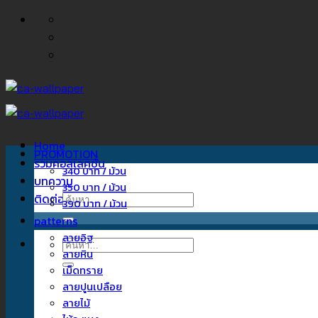
ข้าม
ไป
ยัง
เนื้อหา
Home
PROMOTION
รวมคอลเลคชั่น
340 บาท / ม้วน
บทความ
350 บาท / ม้วน
ติดต่อเรา
ค้นหา:
390 บาท / ม้วน
patterns
ลายอิฐ
ค้นหา:
ลายหิน
เม็ดทราย
ลายปูนเปลือย
ลายไม้