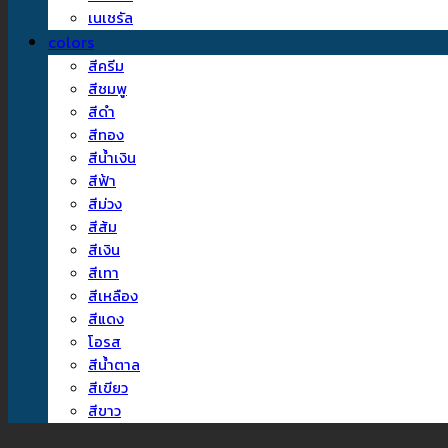
เนเชรัล
colors
สีครีม
สีชมพู
สีดำ
สีทอง
สีน้ำเงิน
สีฟ้า
สีม่วง
สีส้ม
สีเงิน
สีเทา
สีเหลือง
สีแดง
โอรส
สีน้ำตาล
สีเขียว
สีขาว