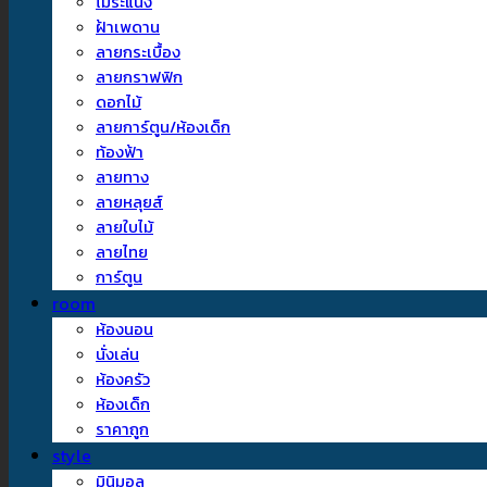
ไม้ระแนง
ฝ้าเพดาน
ลายกระเบื้อง
ลายกราฟฟิก
ดอกไม้
ลายการ์ตูน/ห้องเด็ก
ท้องฟ้า
ลายทาง
ลายหลุยส์
ลายใบไม้
ลายไทย
การ์ตูน
room
ห้องนอน
นั่งเล่น
ห้องครัว
ห้องเด็ก
ราคาถูก
style
มินิมอล