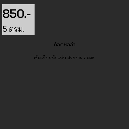
850.-
5 ตรม.
ก้อตซิลล่า
เข้มแข็ง หนักแน่น สวยงาม อมตะ