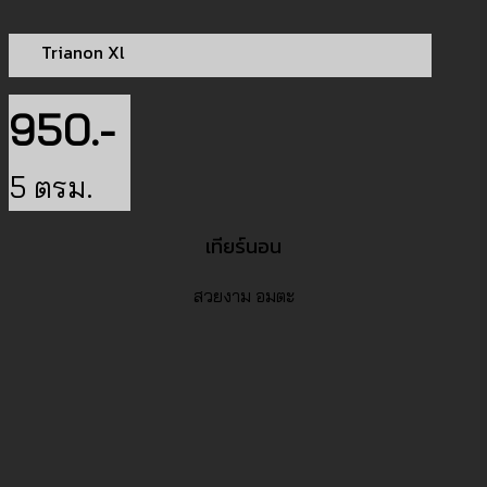
Trianon Xl
950.-
5 ตรม.
เทียร์นอน
สวยงาม อมตะ