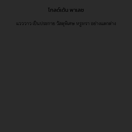
โกลด์เด้น พาเลซ
แวววาว เป็นประกาย วัสดุพิเศษ หรูหรา อย่างแตกต่าง