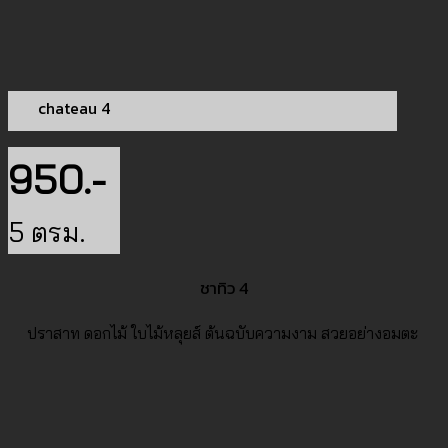
chateau 4
950.-
5 ตรม.
ชาทิว 4
ปราสาท ดอกไม้ ใบไม้หลุยส์ ต้นฉบับความงาม สวยอย่างอมตะ