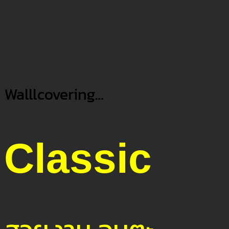
Walllcovering…
Classic