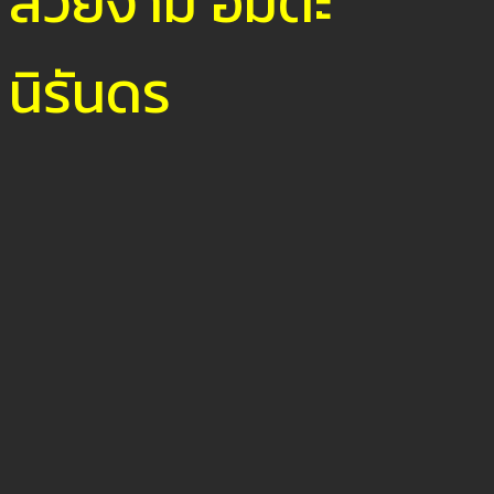
สวยงาม อมตะ
นิรันดร