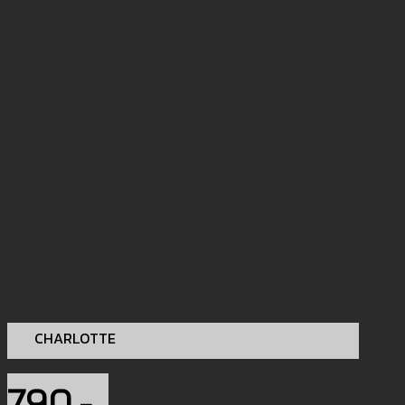
CHARLOTTE
790.-