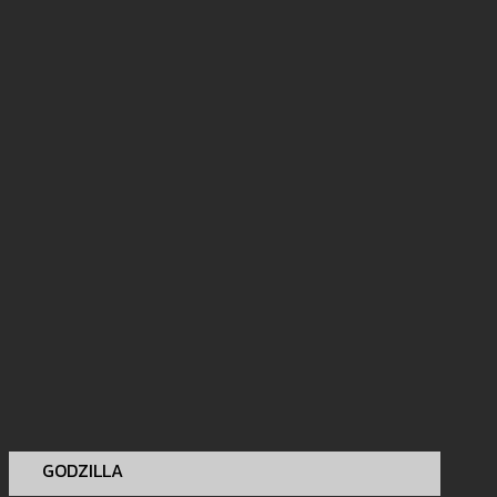
GODZILLA