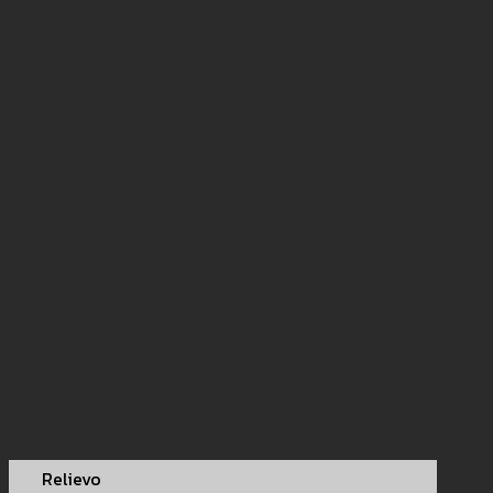
Relievo