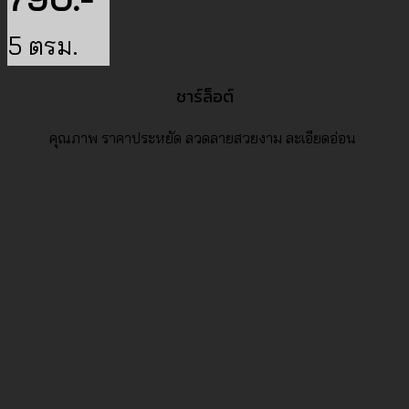
5 ตรม.
ชาร์ล็อต์
คุณภาพ ราคาประหยัด ลวดลายสวยงาม ละเอียดอ่อน