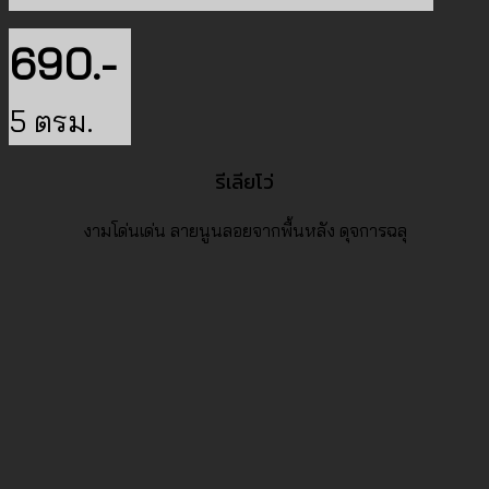
690.-
5 ตรม.
รีเลียโว่
งามโด่นเด่น ลายนูนลอยจากพื้นหลัง ดุจการฉลุ