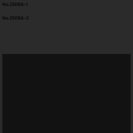
No.25066-1
No.25066-2