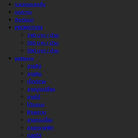
รวมคอลเลคชั่น
บทความ
ติดต่อเรา
PROMOTION
340 บาท / ม้วน
350 บาท / ม้วน
390 บาท / ม้วน
patterns
ลายอิฐ
ลายหิน
เม็ดทราย
ลายปูนเปลือย
ลายไม้
ไม้ระแนง
ฝ้าเพดาน
ลายกระเบื้อง
ลายกราฟฟิก
ดอกไม้