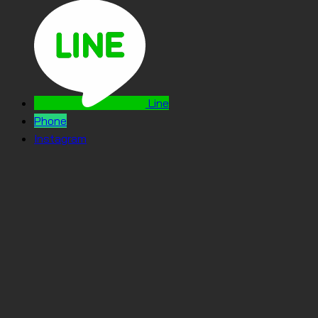
Line
Phone
Instagram