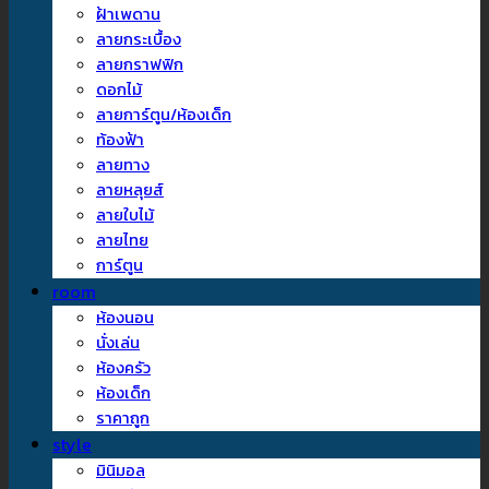
ฝ้าเพดาน
ลายกระเบื้อง
ลายกราฟฟิก
ดอกไม้
ลายการ์ตูน/ห้องเด็ก
ท้องฟ้า
ลายทาง
ลายหลุยส์
ลายใบไม้
ลายไทย
การ์ตูน
room
ห้องนอน
นั่งเล่น
ห้องครัว
ห้องเด็ก
ราคาถูก
style
มินิมอล