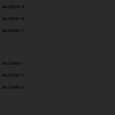
No.25059-4
No.25061-4
No.25061-7
No.25061-1
No.25061-2
No.25061-3