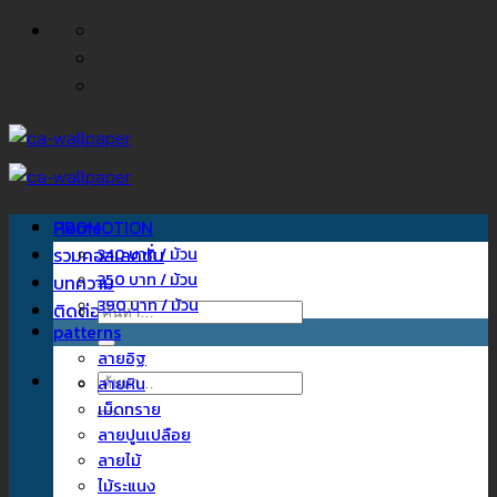
ข้าม
ไป
ยัง
เนื้อหา
Home
PROMOTION
รวมคอลเลคชั่น
340 บาท / ม้วน
350 บาท / ม้วน
บทความ
390 บาท / ม้วน
ติดต่อเรา
ค้นหา:
patterns
ลายอิฐ
ค้นหา:
ลายหิน
เม็ดทราย
ลายปูนเปลือย
ลายไม้
ไม้ระแนง