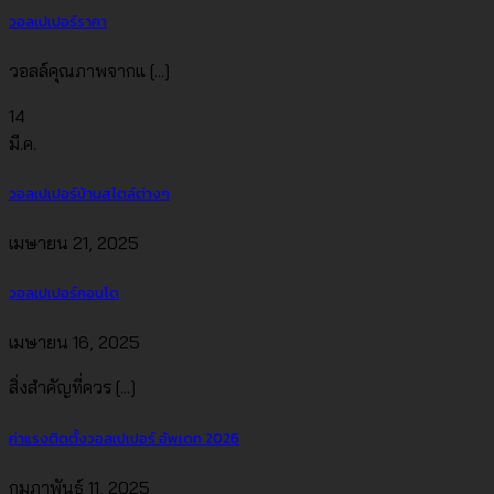
วอลเปเปอร์ราคา
วอลล์คุณภาพจากแ [...]
14
มี.ค.
วอลเปเปอร์บ้านสไตล์ต่างๆ
เมษายน 21, 2025
วอลเปเปอร์คอนโด
เมษายน 16, 2025
สิ่งสำคัญที่ควร [...]
ค่าแรงติดตั้งวอลเปเปอร์ อัพเดท 2026
กุมภาพันธ์ 11, 2025