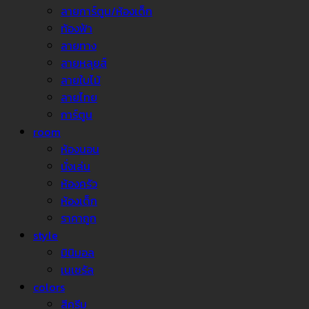
ลายการ์ตูน/ห้องเด็ก
ท้องฟ้า
ลายทาง
ลายหลุยส์
ลายใบไม้
ลายไทย
การ์ตูน
room
ห้องนอน
นั่งเล่น
ห้องครัว
ห้องเด็ก
ราคาถูก
style
มินิมอล
เนเชรัล
colors
สีครีม