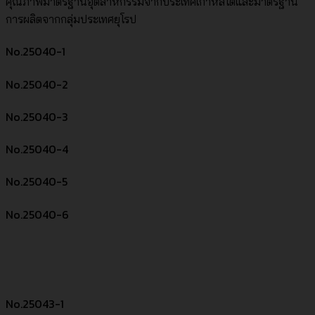
คุณภาพมาตรฐานอุตสาหกรรมจากประเทศเกาหลีใต้และมาตรฐาน
การผลิตจากกลุ่มประเทศยุโรป
No.25040-1
No.25040-2
No.25040-3
No.25040-4
No.25040-5
No.25040-6
No.25043-1