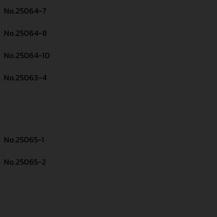
No.25064-7
No.25064-8
No.25064-10
No.25063-4
No.25065-1
No.25065-2