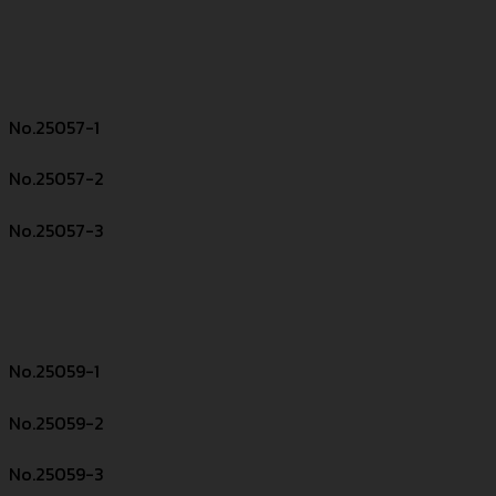
No.25057-1
No.25057-2
No.25057-3
No.25059-1
No.25059-2
No.25059-3