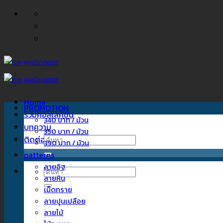
ข้าม
ไป
ยัง
เนื้อหา
Home
PROMOTION
รวมคอลเลคชั่น
340 บาท / ม้วน
บทความ
350 บาท / ม้วน
ติดต่อเรา
ค้นหา:
390 บาท / ม้วน
patterns
ลายอิฐ
ค้นหา:
ลายหิน
เม็ดทราย
ลายปูนเปลือย
ลายไม้