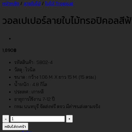
หน้าหลัก
/
ลายใบไม้
/
ใบไม้ Tropical
วอลเปเปอร์ลายใบไม้ทรอปิคอลสีฟ
1,890
฿
รหัสสินค้า : 5802-4
วัสดุ : ไวนิล
ขนาด : กว้าง 1.06 M. X ยาว 15 M. (15 ตรม.)
น้ำหนัก : 4.8 กิโล
ประเทศ : เกาหลี
อายุการใช้งาน 7-12 ปี
กทม นนทบุรี จัดส่งฟรี ตจว มีค่าขนส่งตามจริง
จำนวน
วอลเปเปอร์
หยิบใส่ตะกร้า