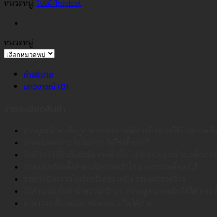
ลาย
หมวดหมู่:
ใบไม้ Tropical
ใบ
ไม้
ทรอ
หมวดหมู่
ปิ
หมวด
คอ
หมู่
ล
คำอธิบาย
สี
บทวิจารณ์ (0)
ฟ้า
รายละเอียดสินค้า
No.34527-
4
การดูแลรักษาเช็ดถูทำความสะอาดได้ง่ายด้วยการใช้ผ้าสะอาดเช
ชิ้น
วอลชนิดทากาว ไวนิลหนา ไม่ใช่สติ๊กเกอร์
มีแท็กเจอร์ที่ผิวสัมผัสมีความตื้นลึก ไม่เรียบเนียนเหมือนสติ๊กเกอร์
วอลเปเปอร์ติดตั้งง่าย แค่มีความเข้าใจ สามารถติดตั้งเองได้
ช่วยปกปิดความไม่เรียบร้อยของผนัง รอยแตกรอยร้าว
วิธีคำนวณพื้นที่ นำความกว้าง x ความสูง นำผลลัพธ์ที่ได้ หาร ด้ว
สามารถเปลี่ยนแปลง ซ่อมแซม แก้ไขได้ง่าย