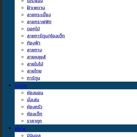
ไม้ระแนง
ฝ้าเพดาน
ลายกระเบื้อง
ลายกราฟฟิก
ดอกไม้
ลายการ์ตูน/ห้องเด็ก
ท้องฟ้า
ลายทาง
ลายหลุยส์
ลายใบไม้
ลายไทย
การ์ตูน
room
ห้องนอน
นั่งเล่น
ห้องครัว
ห้องเด็ก
ราคาถูก
style
มินิมอล