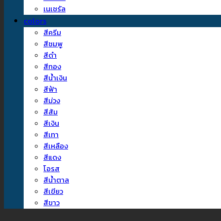
เนเชรัล
colors
สีครีม
สีชมพู
สีดำ
สีทอง
สีน้ำเงิน
สีฟ้า
สีม่วง
สีส้ม
สีเงิน
สีเทา
สีเหลือง
สีแดง
โอรส
สีน้ำตาล
สีเขียว
สีขาว